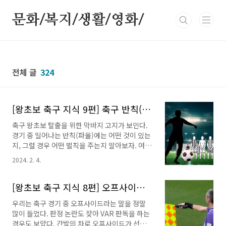
본문 바로가기
문화/복지/생활/영화/
전체 글
324
[왕초보 축구 지식 9편] 축구 반칙(파울)과 그에 따른 벌칙!
축구 왕초보 탈출을 위한 막바지 고지가 보인다.
경기 중 일어나는 반칙(파울)에는 어떤 것이 있는
지, 그럴 경우 어떤 벌칙을 주는지 알아보자. 여기
까지 알면 더이상 왕초보는 아니지 않을까? 축구
2024. 2. 4.
에 대해 조금이라도 알고자 했던 포스팅으로 축
구 보는 눈이 좀 달라진 듯하다. 그래서 기쁘다.
[왕초보 축구 지식 9편] 축구 반칙(파울)과 그에
[왕초보 축구 지식 8편] 오프사이드(업사이드) 반칙, 패널티 적용
따른 벌칙!반칙에 해당하는 행위들페널티킥
우리는 축구 경기 중 오프사이드라는 말을 정말
(Penalty Kick) 이 주어지는 반칙- 페널티킥
많이 들었다. 판정 논란도 잦아 VAR 판독을 하는
(Penalty Kick)직접프리킥 (Direct Free Kick)
경우도 보았다. 간발의 차로 오프사이드가 선언