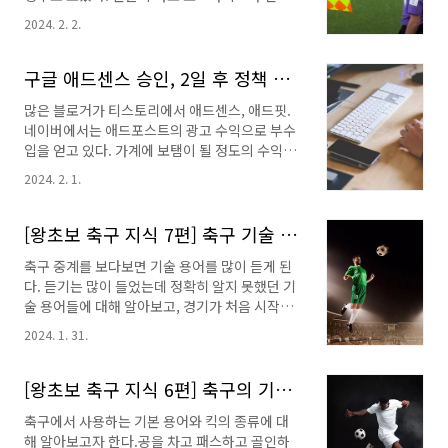
이 주어지는 반칙- 직접프리킥 (Direct Free
되기도 하는데 그걸 보는 심판의 능력도 참 대단
Kick)간접프리킥 (Indirect Free Kick) 이 주어
2024. 2. 2.
하다는 생각이 든다.오프사이드 위치와 반칙, 그
지는 반칙- ※ 골키퍼의 반칙- 간접프리킥
에 따른 패널티를 알아보고 이제 우리도 업사이
(Indirect Free Kick) 반칙에 해당..
드~! 옾.옾.옾싸이드~~ 라고 자신 있게 외쳐보
구글 애드센스 승인, 2일 후 정책 위반 + 2일 후 승인 = 4일 걸렸어요.
자. [왕초보 축구 지식 8편] 오프사이드(업사이
많은 블로거가 티스토리에서 애드센스, 애드핏.
드) 반칙, 패널티 적용오프사이드 (Offside) 반
네이버에서는 애드포스트의 광고 수익으로 부수
칙- 오프사이드 (업사이드) 의 기준이 되는 위치-
입을 얻고 있다. 가계에 보탬이 될 정도의 수익은
오프사이드 (Offside) 반칙인 경우- 오프사이드
한~~~~~동안은 잊고 거북이의 심정으로 묵묵히
(업사이드) 반칙이 아닌 경우- 오프사이드
2024. 2. 1.
내 블로그에 글을 쌓아가기로 마음먹었다. 나의
(Offside) 반칙에 대한 패널티 (벌칙)- 오프사이
목표는 지치지 않고 1년을 먼저 가는 것이다. 수
드 (업사이드)의 최종 판결- 오프사이드 트랩
익? 한~~~~~동안 잊...잊지는 말고 그냥 묵혀둔
[왕초보 축구 지식 7편] 축구 기술 용어와 경기 시작, 재개 방법은?
(Offside trap)오프사..
주식이라 생각하자! ㅎ 블로그는 12월 12일에 시
축구 중계를 보다보면 기술 용어를 많이 듣게 된
작했고, 애드센스는 1월 19일에 신청을 했다. 그
다. 듣기는 많이 들었는데 정확히 알지 못했던 기
때 포스팅은 26개였다. 21일 정책위반 메일이 왔
술 용어들에 대해 알아보고, 경기가 처음 시작될
고 23일 최종 승인 메일을 받았다. 결과가 2주~
때와 경기 도중 중단되었다가 재개될 때의 방법
한 달이 걸릴 수 있다고 해서 기다리자 했는데 이
2024. 1. 31.
에 대해서도 알아보자.[왕초보 축구 지식 7편] 축
틀 후에 미승인 메일이 왔다. 사이트로 들어가 자
구 기술 용어와 경기 시작, 재개 방법은?경기 시
세한 내용을 확인해보니 '정책 위반'이었다. 구글
작 및 재개될 때의 킥과 스로인- 킥 오프 (kick
[왕초보 축구 지식 6편] 축구의 기본 용어와 다양한 킥의 종류
애드센스 정책센터를 차근차근 ..
off) - 골킥 (goal kick)- 코너킥 (corner kick)
축구에서 사용하는 기본 용어와 킥의 종류에 대
- 스로인 (Throw in)축구 기술 용어- 리프팅
해 알아보고자 한다.공을 차고 패스하고 골인하
(Lifting) - 트래핑 (trapping)- 드리블