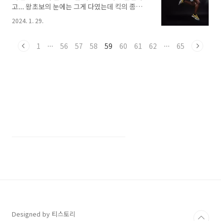
고... 왕초보의 눈에는 그게 다였는데 킥의 종류가
(dribble) - 헤딩 (heading)- 태클 (tackle) - 스
이렇게나 다양할 줄은 미처 몰랐다. 같이 축구의
루 패스 (through pass)- 피드 패스 (feed
2024. 1. 29.
무지에서 벗어나보자. Let's go! [왕초보 축구
pass) - 크로스 (cross) 경기 시작 및 재개될..
지식 6편] 축구의 기본 용어와 다양한 킥의 종류
축구의 기본 용어- 킥오프 (kick off)- 볼 인&아
1
···
56
57
58
59
60
61
62
···
65
웃 오브 플레이 (The Ball In and Out of Play)-
해트트릭 (hat trick), 브레이스 (Brace)- 오버
래핑 (Overlapping)- 언더래핑
(Underlapping)축구 킥의 종류 축구의 기본
용어축구 경기를 보며 해설자의 얘기를 듣다보면
모르는 단어들이 참 많이 나온다.그 중에서 기본
적으로 알아두면 좋을 용어를 소개한다...
Designed by 티스토리