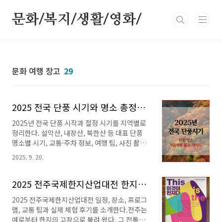
본문 바로가기
문화/복지/생활/영화/
문화 여행 창고
29
2025 전국 단풍 시기와 명소 총정리｜가을 여행 필수 가이드
2025년 전국 단풍 시작과 절정 시기를 지역별로
정리한다. 설악산, 내장산, 북한산 등 대표 단풍
명소별 시기, 교통·주차 정보, 여행 팁, 사진 촬영
포인트, 지도 링크까지 한눈에 확인할 수 있다.작
2025. 9. 20.
년 2024년에도 날씨가 늦게까지 더워 단풍이 늦
었던 기억이 난다. 올해는 작년과 달리 점점 쌀쌀
해지고 있는데 단풍이 언제 찾아올지 확인하고
2025 전주국제한지산업대전 한지문화축제 일정·프로그램·후기
단풍여행 계획을 세워보자.국립공원 입산 통제기
2025 전주국제한지산업대전 일정, 장소, 프로그
간☞ 산행 전 미리 체크하세요! 2025 단풍 시기
램, 교통 팁과 실제 체험 후기를 소개한다.전주는
개요한국 단풍: 9월 하순~11월 초 북부·고산지
예로부터 한지의 고장으로 불려 왔다. 그 전통을