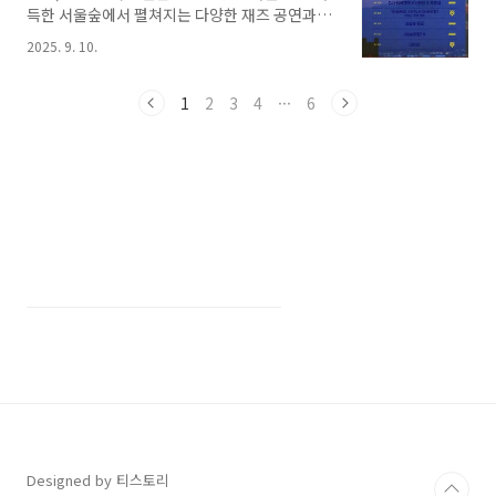
득한 서울숲에서 펼쳐지는 다양한 재즈 공연과
의도 한강공원 일대에서 열리며, 단 하루 동안 서
함께, 감성적인 주말을 보내고 싶은 분들이라면
울의 밤하늘이 불꽃으로 가득 물든다. 매년 약 백
2025. 9. 10.
이번 서울숲재즈페스티벌을 놓치지 말자. 오늘
만 명 이상이 찾을 정도로 인기 있는 행사이자, 서
그 축제 속으로 들어가 본다.당일치기 야유회 장
울의 가을을 상징하는 문화 이벤트다.단순히 불
소 추천☞ 맛집+산책+볼거리 3박자를 갖춘 곳!
1
2
3
4
···
6
꽃만 터뜨리는 행사가 아니다. 각국의 불꽃 연출
축제 개요와 일정기간: 2025년 9월 19일(금) ~ 9
팀이 참여해..
월 21일(일)시간: 금요일 15:00 토, 일 12:30장
소: 서울숲 일대 (서울 성동구 뚝섬로 273)입장
료: 무료(일부 프로그램 사전 예약 필요)가는 길:
분당선 서울숲역 4번 출구에서 도보 2분, 2호선
뚝섬역 8번 출구에서 도보 10분서울숲 전체가 재
즈 공연장으로 변하는 주말, 도시 한복판에서 가
을 감성을 만끽할 수..
Designed by 티스토리