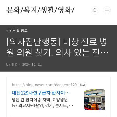
본문 바로가기
문화/복지/생활/영화/
건강생활 창고
[의사집단행동] 비상 진료 병
원 의원 찾기. 의사 있는 진료
가능한 병의원
by 휘벋
2024. 10. 21.
https://blog.naver.com/daegeon129
광고
대전129사설구급차 환자이송
대전 구급차 병원동행 서비스
병원 간 환자이송 자택, 요양병원
등/ 의료지원(촬영, 경기, 콘서트, 축
제 등)