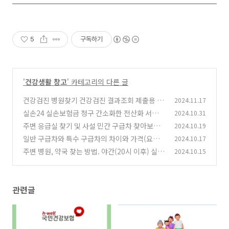
5
구독하기
'
건강생활 창고
' 카테고리의 다른 글
건강검진 병원찾기 건강검진 결과조회 제출용 서
2024.11.17
류 발급 및 금식시간
실손24 실손보험금 청구 간소화한 전산화 서비
2024.10.31
(0)
스, 실손24 병원과 청구절차
주변 응급실 찾기 및 사설 민간 구급차 찾아보기
2024.10.19
(0)
일반 구급차와 특수 구급차의 차이와 가격(요금)
2024.10.17
(1)
비교
주변 병원, 약국 찾는 방법. 야간(20시 이후) 실시
2024.10.15
(0)
간 문 연 곳 포함 찾아보기!
(0)
관련글