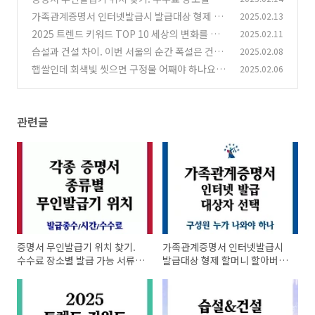
급 가능 서류, 시간 확인 필요
가족관계증명서 인터넷발급시 발급대상 형제 할
2025.02.13
(0)
머니 할아버지 이혼 배우자
2025 트렌드 키워드 TOP 10 세상의 변화를 터
2025.02.11
(0)
치해본다.
습설과 건설 차이. 이번 서울의 순간 폭설은 건설!
2025.02.08
(1)
운치의 승자는?
햅쌀인데 회색빛 씻으면 구정물 어째야 하나요?
2025.02.06
(0)
먹어도 된다고 해 주세요
(0)
관련글
증명서 무인발급기 위치 찾기.
가족관계증명서 인터넷발급시
수수료 장소별 발급 가능 서류,
발급대상 형제 할머니 할아버지
시간 확인 필요
이혼 배우자