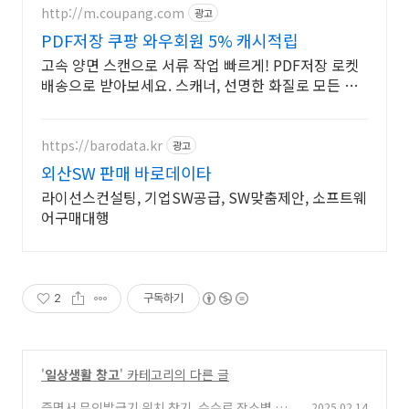
http://m.coupang.com
광고
PDF저장 쿠팡 와우회원 5% 캐시적립
고속 양면 스캔으로 서류 작업 빠르게! PDF저장 로켓
배송으로 받아보세요. 스캐너, 선명한 화질로 모든 문
서를 깔끔하게 디지털화, 30일 무료반품.
https://barodata.kr
광고
외산SW 판매 바로데이타
라이선스컨설팅, 기업SW공급, SW맞춤제안, 소프트웨
어구매대행
2
구독하기
'
일상생활 창고
' 카테고리의 다른 글
증명서 무인발급기 위치 찾기. 수수료 장소별 발
2025.02.14