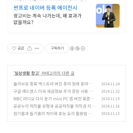
썬프로 네이버 등록 에이전시
광고비는 계속 나가는데, 왜 효과가
없을까요?
공감
구독하기
'
일상생활 창고
' 카테고리의 다른 글
올리브유 종류 엑스트라 버진 퓨어 정제 포마스
2024.11.24
비교 산도 효능 보관 방법
구글 애드센스 미국 세금정보 추가 증빙 서류 여
2024.11.22
(0)
권이 안되면 이 서류로 해결!
MBC 라디오 다시 듣기 mini PC 앱 버전 표준FM
2024.11.19
(0)
듣기 및 편성표 주파수
공공누리 저작물 유형과 공공저작물 저작권 지켜
2024.11.16
(0)
야할 사항과 금지 사항
참기름과 들기름의 차이와 효능 요리 활용법 보관
2024.11.13
(0)
방법 및 주의사항
(0)