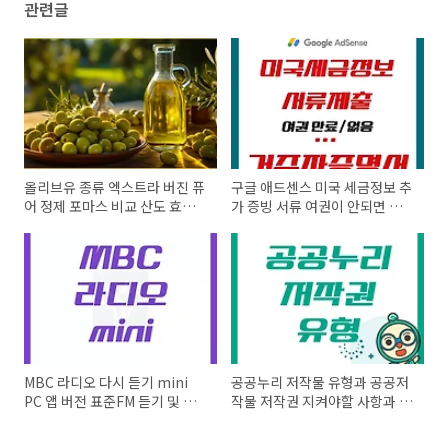
관련글
올리브유 종류 엑스트라 버진 퓨
구글 애드센스 미국 세금정보 추
어 정제 포마스 비교 산도 효능
가 증빙 서류 여권이 안되면 이
보관 방법
서류로 해결!
MBC 라디오 다시 듣기 mini
공공누리 저작물 유형과 공공저
PC 앱 버전 표준FM 듣기 및 편
작물 저작권 지켜야할 사항과 금
성표 주파수
지 사항