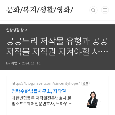
본문 바로가기
문화/복지/생활/영화/
일상생활 창고
공공누리 저작물 유형과 공공
저작물 저작권 지켜야할 사항
과 금지 사항
by 휘벋
2024. 11. 16.
https://blog.naver.com/sincerityhope7
광고
정락수IP법률사무소, 저작권
대한변협등록 저작권전문변호사,불
법소프트웨어전문변호사, 노하우.결
과로 입증하는 실력