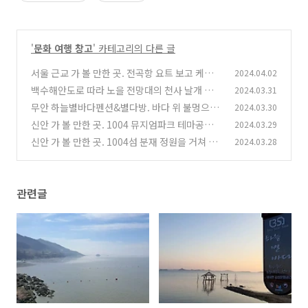
'
문화 여행 창고
' 카테고리의 다른 글
서울 근교 가 볼 만한 곳. 전곡항 요트 보고 케이블
2024.04.02
카로 제부도에서 조개구이.
백수해안도로 따라 노을 전망대의 천사 날개 보고
2024.03.31
(0)
카페 보리에서 낭만을~
무안 하늘별바다펜션&별다방. 바다 위 불멍으로
2024.03.30
(0)
화끈한 밤을 불사르다!
신안 가 볼 만한 곳. 1004 뮤지엄파크 테마공원
2024.03.29
(0)
찍고 서근 등대 거쳐 퍼플섬!
신안 가 볼 만한 곳. 1004섬 분재 정원을 거쳐 천
2024.03.28
(1)
사대교, 파마머리 벽화 감상
(0)
관련글