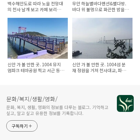
백수해안도로 따라 노을 전망대
무안 하늘별바다펜션&별다방.
의 천사 날개 보고 카페 보리에
바다 위 불멍으로 화끈한 밤을
서 낭만을~
불사르다!
신안 가 볼 만한 곳. 1004 뮤지
신안 가 볼 만한 곳. 1004섬 분
엄파크 테마공원 찍고 서근 등대
재 정원을 거쳐 천사대교, 파마
거쳐 퍼플섬!
머리 벽화 감상
문화/복지/생활/영화/
문화, 복지, 생활, 영화의 정보를 다루는 블로그. 기억하고
싶고, 알고 싶고 유용한 정보를 기록합니다.
구독하기