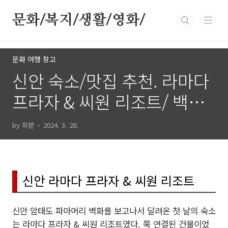
본문 바로가기
문화/복지/생활/영화/
문화 여행 창고
신안 숙소/맛집 추천. 라마다
프라자 & 씨원 리조트/ 백길
천사 횟집 Good!
by 휘벋
2024. 3. 28.
신안 라마다 프라자 & 씨원 리조트
신안 암태도 파마머리 벽화를 보고나서 달려온 첫 날의 숙소
는 라마다 프라자 & 씨원 리조트였다. 쭉 연결된 건물이었