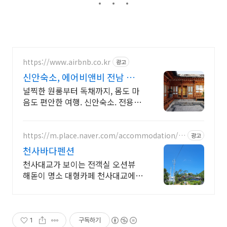
https://www.airbnb.co.kr
광고
신안숙소, 에어비앤비 전남 남도
밥상 여행
널찍한 원룸부터 독채까지, 몸도 마
음도 편안한 여행. 신안숙소. 전용 테
라스와 바비큐 그릴이 제공되는 숙
소를 예약하세요.
https://m.place.naver.com/accommodation/1
광고
872549943/
천사바다펜션
천사대교가 보이는 전객실 오션뷰
해돋이 명소 대형카페 천사대교에서
5분거리
1
구독하기