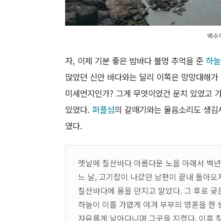
백수
자, 이제 기분 좋은 밤바다 불멍 추억을 준
하늘
많았던 신안 바다와는 달리 이쪽은 망망대해가 
미세먼지인가? 그게 무엇이었건 운치 있었고 가
있었다.
퍼플섬
의 갈매기와는 울음소리도 생김새
였다.
옛날에 칠산바다 아름다운 노을 아래서 백년
느 날, 고기잡이 나갔던 남편이 끝내 돌아오
칠산바다에 몸을 던지고 말았다. 그 후로 
하늘이 이를 가엾게 여겨 부부의 영혼을 한
자유롭게 날아다니며 그곳을 지켰다. 이후