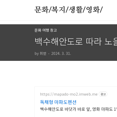
본문 바로가기
문화/복지/생활/영화/
문화 여행 창고
백수해안도로 따라 노을
by 휘벋
2024. 3. 31.
https://mapado-mo2.imweb.me
광고
독채형 마파도펜션
백수해안도로 바닷가 바로 앞, 영화 마파도 