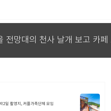
 전망대의 천사 날개 보고 카페
1박2일 촬영지, 커플가족단체 모임