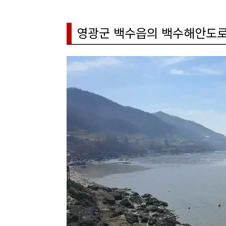
영광군 백수읍의 백수해안도