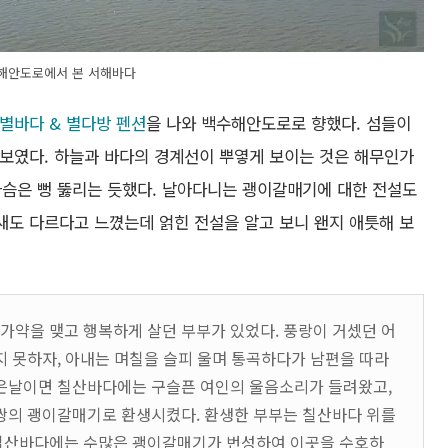
해안도로에서 본 서해바다
별바다 & 별다방 펜션
을 나와 백수해안도로로 향했다. 섬들이
보였다. 하늘과 바다의 경계선이 뿌옇게 보이는 것은 해무인가
슴은 뻥 뚫리는 듯했다. 날아다니는 괭이갈매기에 대한 전설도
도 다르다고 느꼈는데 얽힌 전설을 알고 보니 왠지 애틋해 보
가약을 맺고 행복하게 살던 부부가 있었다. 풍랑이 거셌던 어
지 못하자, 아내는 며칠을 슬피 울며 통곡하다가 남편을 따라
궂은날이면 칠산바다에는 구슬픈 여인의 울음소리가 들려왔고,
 쌍의 괭이갈매기로 환생시켰다. 환생한 부부는 칠산바다 위를
 칠산바다에는 수많은 괭이갈매기가 번성하여 이곳을 수호하