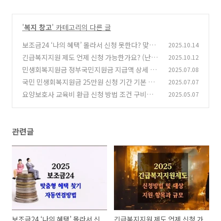
'
복지 창고
' 카테고리의 다른 글
보조금24 ‘나의 혜택’ 몰라서 신청 못한다? 맞춤
2025.10.14
형 자동매칭으로 해결!
긴급복지지원 제도 언제 신청 가능한가요? (난방
2025.10.12
(0)
비·전기요금 등 위기 가정 지원)
민생회복지원금 정부국민지원금 지급액 상세 예
2025.07.08
(0)
시 및 지급 방식 사용처
국민 민생회복지원금 25만원 신청 기간 기본 추
2025.07.07
(2)
가 지급 금액 및 신청 방법
요양보호사 교육비 환급 신청 방법 조건 구비서류
2025.05.07
(1)
재직자 창업자 환급은?
(0)
관련글
보조금24 ‘나의 혜택’ 몰라서 신
긴급복지지원 제도 언제 신청 가