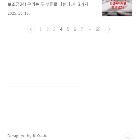
보조금24! 우리는 두 부류로 나뉜다. 이 3가지 복
아니지만, 알고보면 도움이 된다! 영화 '사마귀'
지 혜택을 아는 부류와 모르는 부류. 나는 반절만
정보넷플릭스 영화 는 ‘킬복순’ 세계관을 확장한
2025. 10. 16.
어렴풋이 알고 있어 이도저도 아니다. 그래서 정
스핀오프 작품으로, 대표의 죽음으로 무너진 킬
리했다.오늘은 생활비 절약의 꿀팁! 세 가지 복지
러 조직의 질서 속에서 살아남기 위한 세 인물의
혜택을 한눈에 정리한다. 각각의 복지 혜택에 대
1
2
3
4
5
6
7
···
65
갈등과 경쟁을 그린다. 임시완, 박규영, 조우진이
한 신청 대상과 기본적인 개념을 확인하고, 자세
치열..
한 정보는 개별 포스팅에서 확인할 수 있도록 안
내한다. ① 에너지 바우처저소득 가구의 여름 냉
방비와 겨울 난방비 부담을 덜어주는 제도다.지
원 대상: 기초생활수급자, 차상위계층, 특히 노인
·영유아·임산부·장애인 포함 가구 우선지원 방
식: 가구원 수에 따라 바우처 형태로 전기, 가스,
연탄, 등유 구입 시 사용에너지 바우처 ..
Designed by 티스토리