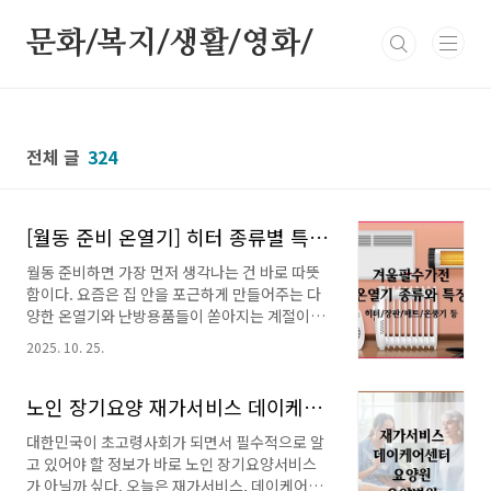
본문 바로가기
문화/복지/생활/영화/
전체 글
324
[월동 준비 온열기] 히터 종류별 특징 장단점 가격 비교! 이런 차이 알고 선택하자!
월동 준비하면 가장 먼저 생각나는 건 바로 따뜻
함이다. 요즘은 집 안을 포근하게 만들어주는 다
양한 온열기와 난방용품들이 쏟아지는 계절이다.
하지만 종류가 너무 많아 무엇을 사야 할지 고민
2025. 10. 25.
이 된다. 그래서 월동 준비를 위한 온열기를 파헤
치려 한다.이번 포스트에서는 히터 종류별 원리,
장단점, 가격대, 선택 팁을 한눈에 정리하고, 다음
노인 장기요양 재가서비스 데이케어센터 요양원 요양병원 비교 분석표 제공
포스트에서는 침구용 온열기에 대해 파헤치려 한
대한민국이 초고령사회가 되면서 필수적으로 알
다. 용도와 공간에 맞는 난방 가전을 선택하는데
고 있어야 할 정보가 바로 노인 장기요양서비스
도움이 되기를 바란다.실내난방과 온돌난방 차이
가 아닐까 싶다. 오늘은 재가서비스, 데이케어센