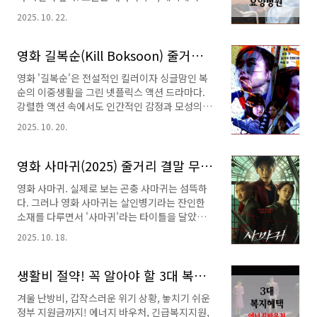
☞ 겨울철 난방. 실내와 온돌 무엇이 옳은가?에너
터, 요양원, 요양병원의 차이와 비용을 비교하여
지바우처 난방비 절약방법☞ 난방비를 지원하는
2025. 10. 22.
한눈에 정리하고, 각 서비스별 상세 정보는 신청
제도. 모른다면 클릭!도시가스 고객식별정보 확
자격부터 정부지원금, 주변 위치까지 자세히 소
인방법☞ 내 도시가스 고객식별정보를 입력해야
개한 지난 포스트로 안내한다.이제 각 서비스 및
영화 길복순(Kill Boksoon) 줄거리 리뷰. 킬러이자 엄마인 두 얼굴의 전도연
할 때! 온열기 종류별 특징과 열 발생 방식온열기
시설 정보에 대한 특징 및 한눈에 정리한 비교분
하면 가..
영화 '길복순'은 전설적인 킬러이자 싱글맘인 복
석표로 들어가 보자. 재가서비스개념: 요양보호
순의 이중생활을 그린 넷플릭스 액션 드라마다.
사가 가정에 방문해 신체·가사·정서적 지원을 제
강렬한 액션 속에서도 인간적인 감정과 모성의
공한다.장점: 익숙한 환경에서 생활을 유지할 수
갈등이 깊게 남는 작품이다.오늘은 영화 길복순
있고 가족의 돌봄 부담을 줄인다.단점: 주기적 방
2025. 10. 20.
의 줄거리, 주요 장면 등과 영화리뷰를 소개한다.
문 형태라 24시간 케어가 필요한 경우 불충분할
더불어 지난 포스트에 소개한 길복순의 스핀오프
수 있다.재가보험과 재가서비스 총정리☞ 익숙한
작 '사마귀'에 대한 줄거리와 감상평을 아래 링크
영화 사마귀(2025) 줄거리 결말 무거운 소재의 가벼움과 색 바랜 심리전
내 집에서 돌봄 서비스 받는 방법! 데이케어센터
를 통해 소개한다.길복순의 스핀오프 '사마귀' 리
개념: 낮 시간..
영화 사마귀. 실제로 보는 곤충 사마귀는 섬뜩하
뷰☞ 길복순에서 사마귀로! 영화 줄거리 리뷰보
다. 그러나 영화 사마귀는 살인병기라는 잔인한
기 영화 '길복순' 정보제목: 길복순 (Kill
소재를 다루면서 '사마귀'라는 타이틀을 달았음
Boksoon)감독: 변성현출연: 전도연(길복순),
에도 그런 섬뜩하고 쫄깃한 스릴은 없었다. 이 무
설경구(차민규), 이솜(차민희), 구경표(한희성)
2025. 10. 18.
겁고 잔인한 소재가 영화에서는 한없이 가볍게
외공개: 넷플릭스, 2023년 3월 31일장르: 액션 /
느껴졌고, 킬러들의 심리전 또한 그 가벼움으로
느와르 / 스릴러 / 드라마배급: Netflix 영화 '길
색이 바랜 듯했다.오늘은 넷플릭스 영화 '사마
생활비 절약! 꼭 알아야 할 3대 복지 혜택 (에너지 바우처·긴급복지지원·보조금24)
복순'은 ‘킬러 엄마’라는 독..
귀'의 줄거리, 출연배우, 결말, 감상평을 소개한
겨울 난방비, 갑작스러운 위기 상황, 놓치기 쉬운
다.영화 사마귀 티저 영상 보기☞ 들어가기 전에
정부 지원금까지! 에너지 바우처, 긴급복지지원,
짧게 맛보기!전작 영화 '길복순' 리뷰☞ 필수는