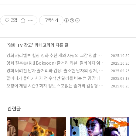
공감
구독하기
'
영화 TV 창고
' 카테고리의 다른 글
영화 카라멜루 힐링 영화 추천 개와 사람의 교감 정말 기분
2025.10.30
좋은 영화!
영화 길복순(Kill Boksoon) 줄거리 리뷰. 킬러이자 엄마
2025.10.20
(0)
인 두 얼굴의 전도연
영화 버려진 남자 줄거리와 감상: 출소한 남자의 상처, 가
2025.09.25
(1)
족, 그리고 희망
할머니가 돌아가시기 전 수백만 달러를 버는 법 공감 대견
2025.09.18
(2)
울림있는 영화
오징어 게임 시즌3 회차 정보 스포없는 줄거리 감상평 후
2025.06.29
(1)
기 ... 왜? 그래서?
(3)
관련글