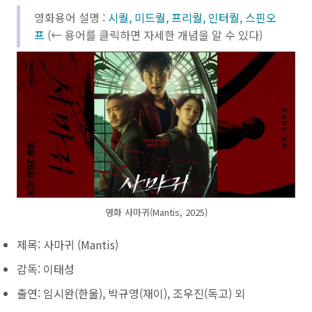
영화용어 설명 :
시퀄, 미드퀄, 프리퀄, 인터퀄, 스핀오
프
(← 용어를 클릭하면 자세한 개념을 알 수 있다)
영화 사마귀(Mantis, 2025)
제목: 사마귀 (Mantis)
감독: 이태성
출연: 임시완(한울), 박규영(재이), 조우진(독고) 외