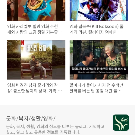
영화 카라멜루 힐링 영화 추천
영화 길복순(Kill Boksoon) 줄
개와 사람의 교감 정말 기분좋은
거리 리뷰. 킬러이자 엄마인 두
영화!
얼굴의 전도연
영화 버려진 남자 줄거리와 감
할머니가 돌아가시기 전 수백만
상: 출소한 남자의 상처, 가족, 그
달러를 버는 법 공감 대견 울림
리고 희망
있는 영화
문화/복지/생활/영화/
문화, 복지, 생활, 영화의 정보를 다루는 블로그. 기억하고
싶고, 알고 싶고 유용한 정보를 기록합니다.