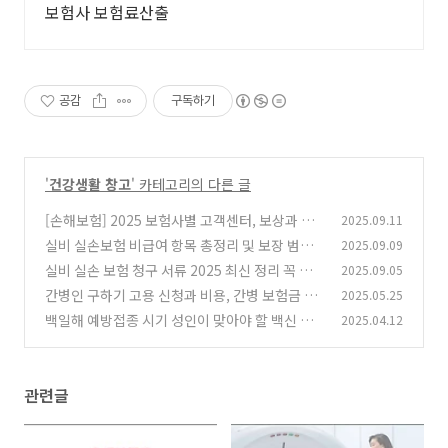
보험사 보험료산출
공감
구독하기
'
건강생활 창고
' 카테고리의 다른 글
[손해보험] 2025 보험사별 고객센터, 보상과 팩
2025.09.11
스, 우편 등기 주소 총정리
실비 실손보험 비급여 항목 총정리 및 보장 범위
2025.09.09
(0)
와 청구 시 유의사항
실비 실손 보험 청구 서류 2025 최신 정리 꼭 필
2025.09.05
(0)
요한 3가지와 접수 방법
간병인 구하기 고용 신청과 비용, 간병 보험금 청
2025.05.25
(1)
구할 때 필요한 서류?
백일해 예방접종 시기 성인이 맞아야 할 백신 종
2025.04.12
(2)
류와 접종 주기 DTaP와 Tdap
(0)
관련글