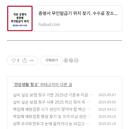
증명서 무인발급기 위치 찾기. 수수료 장소별 발급 가능 서류, 시간 확인 필요
huibud.com
3
구독하기
'
건강생활 창고
' 카테고리의 다른 글
실비 실손 보험 청구 기한 2025년 기준과 지급 지
2025.09.07
연되는 3가지 사례
실비 실손 보험 청구 서류 2025 최신 정리 꼭 필
2025.09.05
(0)
요한 3가지와 접수 방법
백일해 예방접종 시기 성인이 맞아야 할 백신 종
2025.04.12
(1)
류와 접종 주기 DTaP와 Tdap
백일해 예방접종 병원 찾기 및 가격 비교 성인의
2025.04.10
(0)
백일해 예방접종
샴푸 트리트먼트가 눈에 들어가서 눈 따갑고 충
2025.03.19
(1)