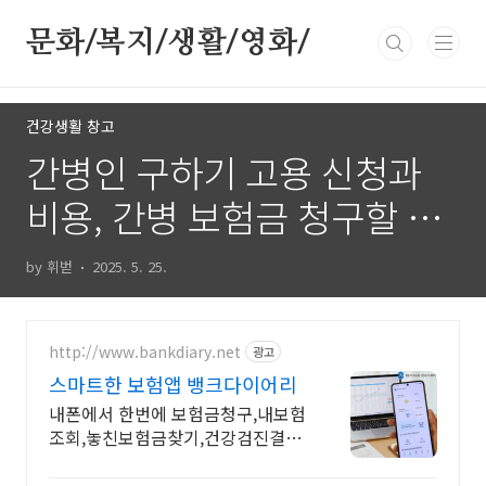
본문 바로가기
문화/복지/생활/영화/
건강생활 창고
간병인 구하기 고용 신청과
비용, 간병 보험금 청구할 때
필요한 서류?
by 휘벋
2025. 5. 25.
http://www.bankdiary.net
광고
스마트한 보험앱 뱅크다이어리
내폰에서 한번에 보험금청구,내보험
조회,놓친보험금찾기,건강검진결과
조회,건강예측