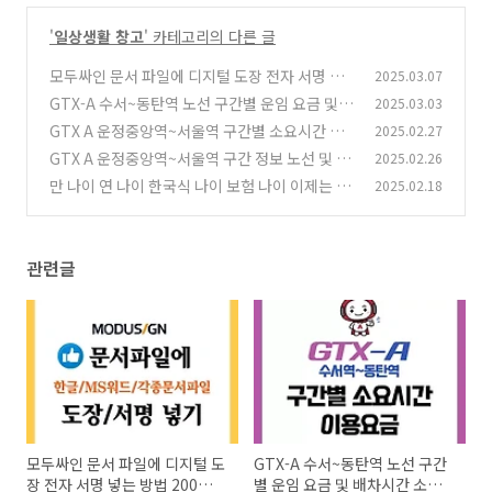
'
일상생활 창고
' 카테고리의 다른 글
모두싸인 문서 파일에 디지털 도장 전자 서명 넣
2025.03.07
는 방법 200% 만족!
GTX-A 수서~동탄역 노선 구간별 운임 요금 및
2025.03.03
(1)
배차시간 소요시간
GTX A 운정중앙역~서울역 구간별 소요시간 및
2025.02.27
(1)
요금표 K패스 이용시?
GTX A 운정중앙역~서울역 구간 정보 노선 및 시
2025.02.26
(1)
간표 한눈에 정리!
만 나이 연 나이 한국식 나이 보험 나이 이제는 정
2025.02.18
(1)
착되었을까? 적용 사례들
(0)
관련글
모두싸인 문서 파일에 디지털 도
GTX-A 수서~동탄역 노선 구간
장 전자 서명 넣는 방법 200%
별 운임 요금 및 배차시간 소요