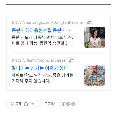
https://bunyangs.com/DongtanHerium/
광고
동탄역헤리움센트럴 동탄역 헤
리움 센트럴
동탄 신도시 최중심 위치 바로 입주.
바로 임대 가능! 동탄역 생활권 3억
원대로 동탄 신도시 최중심 위치 바
로 입주. 바로 임대 가능! 동탄역 생
활권 3억원대로
https://대표상담.com/noblesse
광고
잘나가는 상가는 이유가 있다
아파트/학교 밀집 상권, 좋은 상가는
기다려 주지 않습니다.
공감
구독하기