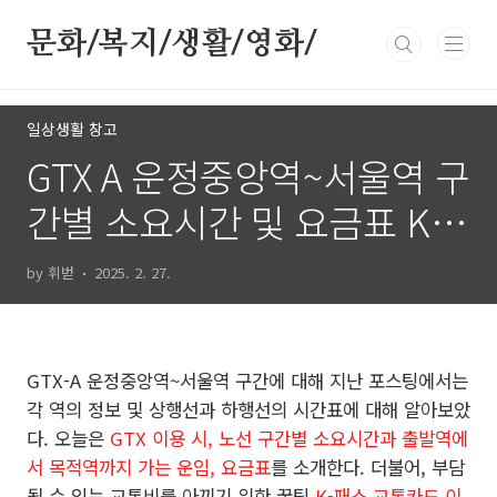
본문 바로가기
문화/복지/생활/영화/
일상생활 창고
GTX A 운정중앙역~서울역 구
간별 소요시간 및 요금표 K패
스 이용시?
by 휘벋
2025. 2. 27.
GTX-A 운정중앙역~서울역 구간에 대해 지난 포스팅에서는
각 역의 정보 및 상행선과 하행선의 시간표에 대해 알아보았
다. 오늘은
GTX 이용 시, 노선 구간별 소요시간과 출발역에
서 목적역까지 가는 운임, 요금표
를 소개한다. 더불어, 부담
될 수 있는 교통비를 아끼기 위한 꿀팁
K-패스 교통카드 이