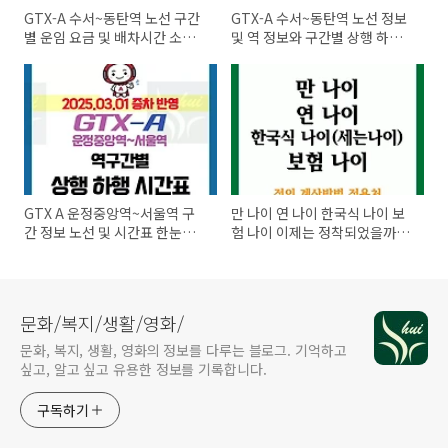
GTX-A 수서~동탄역 노선 구간
GTX-A 수서~동탄역 노선 정보
별 운임 요금 및 배차시간 소요
및 역 정보와 구간별 상행 하행
시간
시간표
GTX A 운정중앙역~서울역 구
만 나이 연 나이 한국식 나이 보
간 정보 노선 및 시간표 한눈에
험 나이 이제는 정착되었을까?
정리!
적용 사례들
문화/복지/생활/영화/
문화, 복지, 생활, 영화의 정보를 다루는 블로그. 기억하고
싶고, 알고 싶고 유용한 정보를 기록합니다.
구독하기