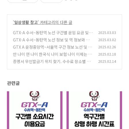
'
일상생활 창고
' 카테고리의 다른 글
GTX-A 수서~동탄역 노선 구간별 운임 요금 및
2025.03.03
배차시간 소요시간
GTX-A 수서~동탄역 노선 정보 및 역 정보와 구
2025.03.02
(1)
간별 상행 하행 시간표
GTX A 운정중앙역~서울역 구간 정보 노선 및 시
2025.02.26
(1)
간표 한눈에 정리!
만 나이 연 나이 한국식 나이 보험 나이 이제는 정
2025.02.18
(1)
착되었을까? 적용 사례들
증명서 무인발급기 위치 찾기. 수수료 장소별 발
2025.02.14
(0)
급 가능 서류, 시간 확인 필요
(0)
관련글