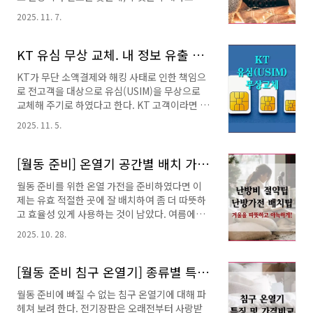
나는 따끈한 붕어빵의 달콤함, 군고구마 봉지를
디에서 배치하면 좋을까? 지난 포스트에서는 월
들고 손을 녹이던 기억은 계절이 주는 작은 행복
2025. 11. 7.
동준비를 위한 난방 가전의 종류와 특성을 소개
이다. 요즘은 단순히 길거리에서만이 아니라, 카
한 바 있다.오늘은 지난 포스트에서 알아본 난방
페나 디저트 가게에서도 다양하게 만나볼 수 있
가전들을 용도별, 방 크기별로 어떻게 배치, 활용
KT 유심 무상 교체. 내 정보 유출 여부 확인 및 유심 신청 방법. 알뜰폰은?
다.붕어빵, 그 변치 않는 매력전통 붕어빵: 팥소
하는 것이 좋은 지를 간단히 정리해 소개한다.히
가득, ..
KT가 무단 소액결제와 해킹 사태로 인한 책임으
터 종류별 특징 및 가격대 비교☞ 세라믹 히터, 카
로 전고객을 대상으로 유심(USIM)을 무상으로
본 히터 등 히터 파헤치기!침구 온열기 특징 및 가
교체해 주기로 하였다고 한다. KT 고객이라면 관
격대 비교☞ 전기장판,전기요,온수매트 무엇으
심을 가지고 내 정보가 유출되었는지의 여부도
로 선택할까?공간별 난방비 절약팁과 배치가이
2025. 11. 5.
확인하고, 희망한다면 유심 교체 신청을 하면 되
드☞ 잘 쓰고 잘 배치해야 난방비도 절약된다! 난
겠다. KT 알뜰폰도 적용된다고 하니, 잘 살펴보
방가전 선택 가이드 : 용도·방 크기별 추천 1. 방
자.이번 포스트에서는 KT 유심 무상교체 방법 및
[월동 준비] 온열기 공간별 배치 가이드! 난방비 절약팁 이렇게 하세요!
크기와 난방 속도작은 방 / 개인 공간 → 세라믹
시기와 유심(USIM) 교체 방법에 대해 소개하고,
히터..
월동 준비를 위한 온열 가전을 준비하였다면 이
내 정보 유출 여부를 확인할 수 있도록 안내한다.
제는 유효 적절한 곳에 잘 배치하여 좀 더 따뜻하
KT 내 정보 유출 여부 확인 방법이번에 KT가 전
고 효율성 있게 사용하는 것이 남았다. 여름에는
고객을 대상으로 유심을 교체해 주기로 결정한
에어컨으로 인한 전기요금이 걱정이었다면 겨울
데에는 지난 9월의 무단 소액결제와 해킹 사태에
2025. 10. 28.
에는 난방비로 인한 가스요금, 전기요금이 걱정
따른 것이다. 그렇다면 가장 중요한 내 정보는 안
이다.이번 포스트에서는 난방비 절약팁은 물론,
전할까?그동안 내 정보가 유출된 것은 아니었는
방 구조에 따른 온열기 선택 및 배치 방법에 대해
[월동 준비 침구 온열기] 종류별 특징 난방 원리 가격 비교! 내 침대에는?
지 궁금했던 고객이라면 먼저, 아래 링크..
소개한다. 월동 준비를 위한 히터의 종류별 특징
월동 준비에 빠질 수 없는 침구 온열기에 대해 파
과 가격대, 침구 온열기의 종류별 특징과 가격대
헤쳐 보려 한다. 전기장판은 오래전부터 사랑받
에 대한 정보는 지난 포스트를 통해 확인 가능하