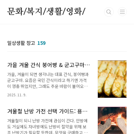
본문 바로가기
문화/복지/생활/영화/
일상생활 창고
159
가을 겨울 간식 붕어빵 & 군고구마, 어디서 먹을까? 붕어빵 지도 공개!
가을, 겨울이 되면 생각나는 대표 간식, 붕어빵과
군고구마. 요즘은 국민 간식이라고 하기엔 가격
이 껑충 뛰었지만, 그래도 추운 바람이 불어오면
생각나는 간식들이다. 하지만, 예전과 달리 붕어
2025. 11. 9.
빵이나 군고구마 파는 곳을 주변에서 찾기가 쉽
지가 않다.오늘은 따뜻한 계절 간식을 어디서 즐
길 수 있을지, 그리고 더 맛있게 즐기는 방법과 내
겨울철 난방 가전 선택 가이드: 용도·방 크기별 추천
주변 붕어빵 지도를 소개한다. 가을이 오면 생각
겨울철이 되니 난방 가전에 관심이 간다. 안방에
나는 간식들찬바람이 불기 시작하면 어김없이 떠
도 거실에도 자녀방에도 난방비 절약을 위해 보
오르는 건 붕어빵과 군고구마다.길모퉁이에서 만
조 난방기가 필요할 듯한데, 무엇을 구매하고 어