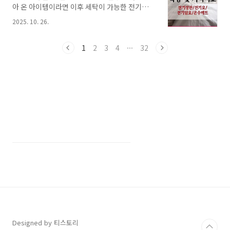
아 온 아이템이라면 이후 세탁이 가능한 전기요,
다.히터 종류별 특징 및 가격대 비교☞ 세라믹 히
전기담요가 등장했고, 온수로 장판을 데우는 온
터, 카본 히터 등 히터 파헤치기!침구 온열기 특징
2025. 10. 26.
수매트도 한창 인기를 끌었다. 이런 침구 온열기
및 가격대 비교☞ 전기장판,전기요,온수매트 무
의 특징은 무엇일까?오늘 포스트에서는 침구 온
엇으로 선택할까? 겨울철 난방, 공간별 전략거실:
열기의 종류별 특징 및 난방 원리, 가격대를 비교,
1
2
3
4
···
32
가족이 주로 머무는 공간이므로 중앙 난방 + 콘벡
소개한다. 세라믹 히터, 카본 히터, 할로겐 히터
터/..
등 히터의 종류별 특징과 난방 원리 등은 지난 포
스트에서 확인할 수 있다.히터 종류별 특징과 가
격 비교!☞ 다양한 히터 종류 파헤치기! 무엇이
우리집에 맞을까? 침구형 온열기 시리즈겨울철
가장 손쉽게 체감할 수 있는 난방기구는 바로 침
구형 온열기다.전기를 이용해 열선을 따뜻하게
달구거나 온수를 순환시켜 침대 위를 빠르게 데
워준다.전..
Designed by 티스토리