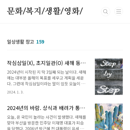
본문 바로가기
문화/복지/생활/영화/
일상생활 창고
159
작심삼일(X), 초지일관(O) 새해 동기부여 되는 글귀
2024년이 시작된 지 딱 3일째 되는 날이다. 새해
에는 대부분 올해의 목표를 세우고 계획을 세운
다. 그런데 작심삼일이라는 말이 있듯 오늘이 고
비다. 나의 목표, 계획은 2023년이 저물기 전부
2024. 1. 3.
터 시작되었다. 하루하루 바빴던 것 같은데, 약간
의 지침이 찾아오려 한다. 초지일관! 잊지 말아야
해! 새롭게 동기부여도 하고 정신도 재무장하고
2024년의 바람. 상식과 배려가 통하는 세상이 되길...
자 힘이 되고 기운이 나는 글귀들을 모아 보았다.
오늘, 온 국민이 놀라는 사건이 발생했다. 새해를
여러분도 작심삼일 따위는 버리고 초지일관하시
맞아 부산을 방문한 민주당 이재명 대표가 피습
길. 만들 작 : 作, 마음 심 : 心, 석 삼 : 三, 날 일 : 日
을 당했다. 2006년 박근혜 전 대통령이 유세 도