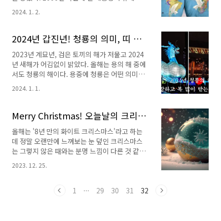
(결심한 마음이 삼일을 가지 못하고 느슨하게 풀
중 커터칼로 테러당했던 사건과 2022년 7월 8일
어진다.) 왜 3일이 되는 날이면 느슨해지는 걸까?
2024. 1. 2.
일본의 아베 총리가 허무하게 사망했던 사건이
자! 마음을 다잡고 오늘을 잘 넘겨 봅시다! 그럼,
떠올랐다. 다행히 현재, 이재명 대표는 내경정맥
내일은 또 내일의 태양이 뜨고 묵묵히 오늘 했던
손상으로 혈관 재건술을 받고 회복 중이라고 한
2024년 갑진년! 청룡의 의미, 띠 동물과 색깔의 조합 근거
일을 해 나가..
다. 아베 총리처럼 허무하게 사망할 수도 있었다.
2023년 계묘년, 검은 토끼의 해가 저물고 2024
암살을 기도한 사건이었다. 나는 특별한 당을 지
년 새해가 어김없이 밝았다. 올해는 용의 해 중에
지하는 사람도 아니고, 정치에 관심 둘 곳을 잃은
서도 청룡의 해이다. 용중에 청룡은 어떤 의미가
지 오래다. 그러나 이런 피습 사건은. 대상이 누구
있으며 우리가 해마다 띠 동물과 색깔을 조합하
든 절대로 절대로 있어서는 안 되는 일 아닌가!
2024. 1. 1.
는 건 어떤 근거에 의한 것인지 알아보자.그에 앞
Pixabay / Eden Moon 요즘 우리 사회를 보면
서 2024년은 2023년보다는 모두가 한 단계 더
극과 극이 너무 강하다. 중간은 없는 듯, 온통 극
발전하는 한 해가 되었으면 좋겠고, 행복한 세상
Merry Christmas! 오늘날의 크리스마스와 휴일 지정은 언제부터?
과 극의 발언만이 난무하..
이 되었으면 좋겠다.2025년 삼재띠와 복삼재, 악
올해는 '8년 만의 화이트 크리스마스'라고 하는
삼재!☞ 2025년의 삼재띠를 미리 알아보고 준비
데 정말 오랜만에 느껴보는 눈 덮인 크리스마스
하자. 제목청룡의 의미띠 동물과 색깔의 조합 청
는 그렇지 않은 때와는 분명 느낌이 다른 것 같
룡의 의미갑진년(甲辰年)은 청룡, 푸른 용의 해
다.2023년부터는 '크리스마스'와 '부처님오신
이다. 용은 비와 물의 상징물로 여겨졌으며 청룡
2023. 12. 25.
날'이 대체공휴일로 지정되었는데, 이번에는 5일
은 신화 속 수호신으로 전해진다.실제로 용은 12
이 월요일로 직장인들에게 3일의 연휴를 선사했
띠 중에서 가장 강력한 상징성을 지니고 있으며,
다. 그런데 크리스마스는 언제부터 공휴일이 된
1
···
29
30
31
32
유일하게 실제로 존재하지 않는 상상의 ..
것일까? 크리스마스의 어원 및 역사적 흐름에 대
해 간단히 알아보아야겠다. 예수 그리스도의 탄
생기념일, 크리스마스의 어원 Christmas는 그