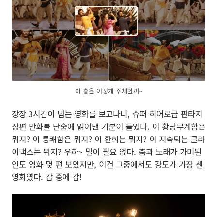
이 흥을 어떻게 주체할껴~
장장 3시간이 넘는 영화를 보고나니, 슈퍼 히어로급 판타지
장편 만화를 단숨에 읽어낸 기분이 들었다. 이 황당무계함은
뭐지? 이 통쾌함은 뭐지? 이 환희는 뭐지? 이 지속되는 클라
이맥스는 뭐지? 우하~ 말이 필요 없다. 춤과 노래가 가미된
인도 영화 몇 편 보았지만, 이건 그중에서도 강도가 가장 센
영화였다. 갑 중에 갑!