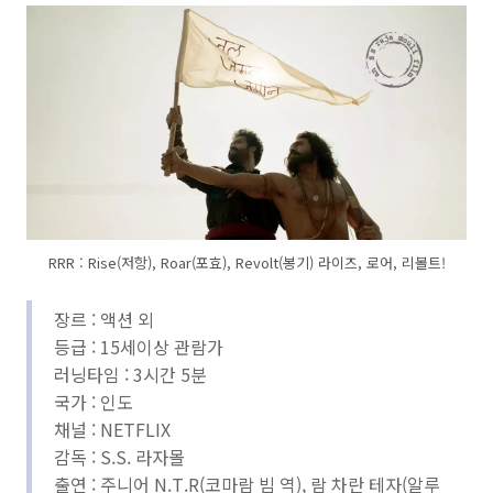
RRR : Rise(저항), Roar(포효), Revolt(봉기) 라이즈, 로어, 리볼트!
장르 : 액션 외
등급 : 15세이상 관람가
러닝타임 : 3시간 5분
국가 : 인도
채널 : NETFLIX
감독 : S.S. 라자몰
출연 : 주니어 N.T.R(코마람 빔 역), 람 차란 테자(알루