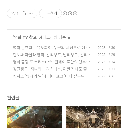
1
구독하기
'
영화 TV 창고
' 카테고리의 다른 글
영화 콘크리트 유토피아. 누구의 시점으로 이 영
2023.12.30
화를 감상할까...
인도와 마살라 영화, 발리우드, 탈리우드, 칼리우
2023.12.29
(1)
드 차이점
영화 폴링 포 크리스마스. 린제이 로한의 행복한
2023.12.24
(0)
로맨스
징글쟁글 : 저니의 크리스마스. 어린 자녀도 좋아
2023.12.23
(0)
할 뮤지컬 영화 추천!
멕시코 '망자의 날'과 마마 코코 '나나 살루드'의
2023.12.21
(0)
사망 소식
(0)
관련글