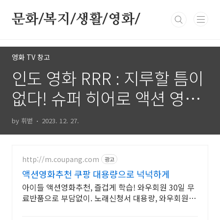
본문 바로가기
문화/복지/생활/영화/
영화 TV 창고
인도 영화 RRR : 지루할 틈이
없다! 슈퍼 히어로 액션 영화
추천!
by 휘벋
2023. 12. 27.
http://m.coupang.com
광고
액션영화추천 쿠팡 대용량으로 넉넉하게
아이들 액션영화추천, 즐겁게 학습! 와우회원 30일 무
료반품으로 부담없이. 노래신청서 대용량, 와우회원 무
제한 무료배송으로 편리하게!