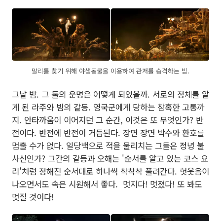
말리를 찾기 위해 야생동물을 이용하여 관저를 습격하는 빔.
그날 밤. 그 둘의 운명은 어떻게 되었을까. 서로의 정체를 알
게 된 라주와 빔의 갈등. 영국군에게 당하는 참혹한 고통까
지. 안타까움이 이어지던 그 순간, 이것은 또 무엇인가? 반
전이다. 반전에 반전이 거듭된다. 장면 장면 박수와 환호를
멈출 수가 없다. 일당백으로 적을 물리치는 그들은 정녕 불
사신인가? 그간의 갈등과 오해는 '순서를 알고 있는 코스 요
리'처럼 정해진 순서대로 하나씩 착착착 풀려간다. 헛웃음이
나오면서도 속은 시원해서 좋다. 멋지다! 멋졌다! 또 봐도
멋질 것이다!