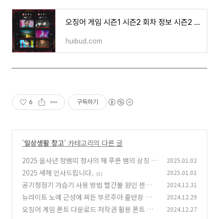
오징어 게임 시즌1 시즌2 회차 정보 시즌2 배역과 후기(스포X) 시즌3 공개
huibud.com
6
구독하기
'
일상생활 창고
' 카테고리의 다른 글
2025 을사년 청뱀띠 청사의 해 푸른 뱀의 상징 띠
2025.01.02
별 궁합 역사 속 을사년
2025 새해 인사드립니다.
2025.01.01
(0)
(1)
공기청정기 가습기 사용 방법 빨간불 원인 센서
2024.12.31
교체 전 조치 방법
뉴라이트 노예 근성에 찌든 부르주아 줄반장 줏대
2024.12.29
(0)
없는 똘마니 다른 종족
오징어 게임 폰트 다운로드 저작권 활용 폰트 세
2024.12.27
(1)