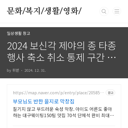
본문 바로가기
문화/복지/생활/영화/
일상생활 창고
2024 보신각 제야의 종 타종
행사 축소 취소 통제 구간 막
차 혼잡도 CCTV보기
by 휘벋
2024. 12. 31.
https://map.naver.com/p/entry/place/2058545
광고
204
부모님도 반한 을지로 막창집
질기지 않고 부드러운 숙성 막창. 아이도 어른도 좋아
하는 대구웨이팅150팀 맛집 70석 단체석 완비 최대
70석 완비! 구워 나와 쾌적하고 실패 없는 을지로 회식