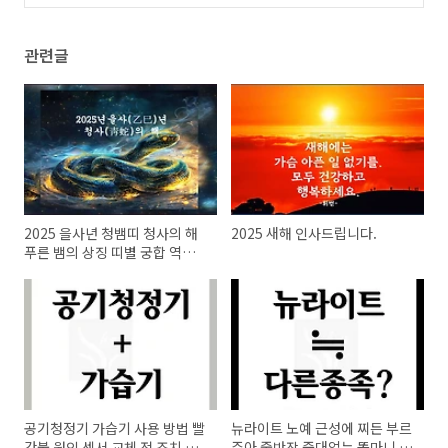
모 네모 동그라미 적용 방법
(0)
관련글
2025 을사년 청뱀띠 청사의 해
2025 새해 인사드립니다.
푸른 뱀의 상징 띠별 궁합 역사
속 을사년
공기청정기 가습기 사용 방법 빨
뉴라이트 노예 근성에 찌든 부르
간불 원인 센서 교체 전 조치 방
주아 줄반장 줏대없는 똘마니 다