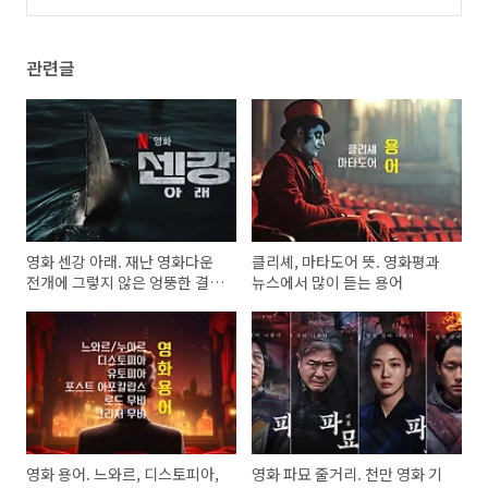
드고어 쪼개보기
(0)
관련글
영화 센강 아래. 재난 영화다운
클리셰, 마타도어 뜻. 영화평과
전개에 그렇지 않은 엉뚱한 결
뉴스에서 많이 듣는 용어
말!
영화 용어. 느와르, 디스토피아,
영화 파묘 줄거리. 천만 영화 기