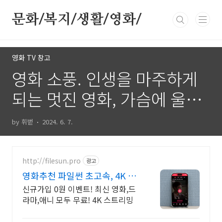
본문 바로가기
문화/복지/생활/영화/
영화 TV 창고
영화 소풍. 인생을 마주하게
되는 멋진 영화, 가슴에 울림
이 있는 영화 추천!
by 휘벋
2024. 6. 7.
http://filesun.pro
광고
영화추천 파일썬 초고속, 4K 실
시간 보기!
신규가입 0원 이벤트! 최신 영화,드
라마,애니 모두 무료! 4K 스트리밍