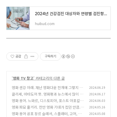
2024년 건강검진 대상자와 연령별 검진항목
huibud.com
공감
구독하기
'
영화 TV 창고
' 카테고리의 다른 글
영화 센강 아래. 재난 영화다운 전개에 그렇지 않
2024.06.19
은 엉뚱한 결말!
클리셰, 마타도어 뜻. 영화평과 뉴스에서 많이 듣
2024.06.17
(0)
는 용어
영화 용어. 느와르, 디스토피아, 포스트 아포칼립
2024.06.03
(0)
스, 퀴어 무비 등
영화 파묘 줄거리. 천만 영화 기대가 컸던 만큼...
2024.05.16
(0)
영화 용어 공포 장르 슬래셔, 스플래터, 고어, 하
2024.05.08
(0)