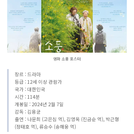
영화 소풍 포스터
장르 : 드라마
등급 : 12세 이상 관람가
국가 : 대한민국
시간 : 114분
개봉일 : 2024년 2월 7일
감독 : 김용균
출연 : 나문희 (고은심 역), 김영옥 (진금순 역), 박근형
(정태호 역), 류승수 (송해웅 역)