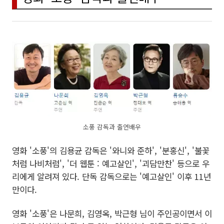
소풍 감독과 출연배우
영화 '소풍'의 김용균 감독은 '와니와 준하', '분홍신', '불꽃
처럼 나비처럼', '더 웹툰 : 예고살인', '괴담만찬' 등으로 우
리에게 알려져 있다. 단독 감독으로는 '예고살인' 이후 11년
만이다.
영화 '소풍'은 나문희, 김영옥, 박근형 님이 주인공이면서 이