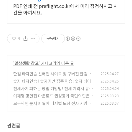
PDF 인쇄 전 preflight.co.kr에서 미리 점검하시고 시
간을 아끼세요.
4
구독하기
'
일상생활 창고
' 카테고리의 다른 글
한컴 타자연습 신버전 사이트 및 구버전 한컴 타
2025.04.27
자연습 다운로드 방법!
숫자 타자연습 ! 숫자키만 집중 연습! 숫자 타이핑
2025.04.25
(0)
이 많은 분들의 연습장!
전세사기 피하는 방법 예방법! 전세 계약시 유의
2025.04.04
(0)
사항 8가지 필수!
이재명 망언집 다운로드 권성동과 국민의힘은 자
2025.03.23
(2)
나깨나 이재명 스토커인가
모두싸인 문서 파일에 디지털 도장 전자 서명 넣
2025.03.07
(1)
는 방법 200% 만족!
(1)
관련글