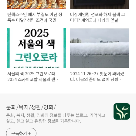
탄핵소추안 폐지 부결도 아닌 정
비상계엄령 선포와 해제 블랙 코
족수 미달? 성립 조건과 국민의
미디? 계엄군과 나라의 앞날. 지
소리!
금의 명언!
서울의 색 2025 그린오로라
2024.11.26~27 첫눈이 와버렸
2024 스카이코랄 서울의 랜드
다. 마음의 준비도 없이 당황스
마크 조명
럽다.
문화/복지/생활/영화/
문화, 복지, 생활, 영화의 정보를 다루는 블로그. 기억하고
싶고, 알고 싶고 유용한 정보를 기록합니다.
구독하기