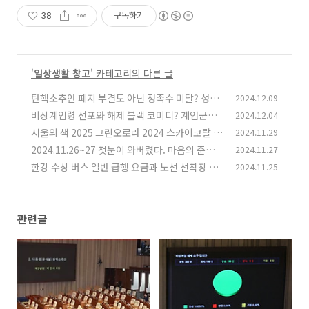
38
구독하기
'
일상생활 창고
' 카테고리의 다른 글
탄핵소추안 폐지 부결도 아닌 정족수 미달? 성립
2024.12.09
조건과 국민의 소리!
비상계엄령 선포와 해제 블랙 코미디? 계엄군과
2024.12.04
(1)
나라의 앞날. 지금의 명언!
서울의 색 2025 그린오로라 2024 스카이코랄 서
2024.11.29
(2)
울의 랜드마크 조명
2024.11.26~27 첫눈이 와버렸다. 마음의 준비
2024.11.27
(0)
도 없이 당황스럽다.
한강 수상 버스 일반 급행 요금과 노선 선착장 누
2024.11.25
(0)
리 가람 한강 수상 택시는?
(0)
관련글