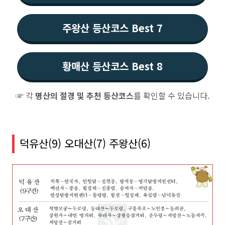
주왕산 등산코스 Best 7
황매산 등산코스 Best 8
☞ 각
명산의 절경 및 추천 등산코스
를 확인할 수 있습니다.
덕유산(9) 오대산(7) 주왕산(6)