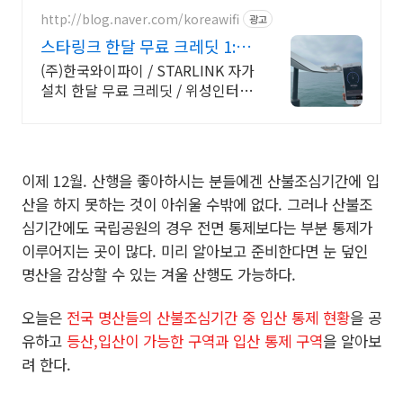
http://blog.naver.com/koreawifi
광고
스타링크 한달 무료 크레딧 1:1
맞춤 상담 및 견적
(주)한국와이파이 / STARLINK 자가
설치 한달 무료 크레딧 / 위성인터넷
와이파이 설계 구축 프로모션 전문
회사, 팝업스토어 등 다수 레퍼런스
보유
이제 12월. 산행을 좋아하시는 분들에겐 산불조심기간에 입
산을 하지 못하는 것이 아쉬울 수밖에 없다. 그러나 산불조
심기간에도 국립공원의 경우 전면 통제보다는 부분 통제가
이루어지는 곳이 많다. 미리 알아보고 준비한다면 눈 덮인
명산을 감상할 수 있는 겨울 산행도 가능하다.
오늘은
전국 명산들의 산불조심기간 중 입산 통제 현황
을 공
유하고
등산,입산이 가능한 구역과 입산 통제 구역
을 알아보
려 한다.