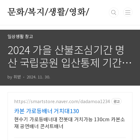
본문 바로가기
문화/복지/생활/영화/
일상생활 창고
2024 가을 산불조심기간 명
산 국립공원 입산통제 기간
및 입산가능 구역
by 휘벋
2024. 11. 30.
https://smartstore.naver.com/dadamoa1234
광고
카본 가로등배너 거치대130
현수기 가로등배너대 전봇대 거치가능 130cm 카본소
재 공연배너 콘서트배너