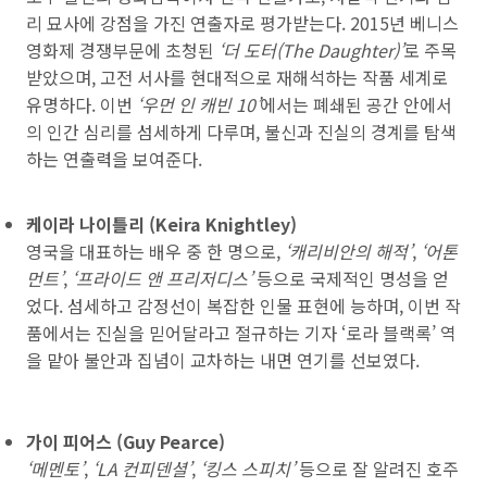
리 묘사에 강점을 가진 연출자로 평가받는다. 2015년 베니스
영화제 경쟁부문에 초청된
‘더 도터(The Daughter)’
로 주목
받았으며, 고전 서사를 현대적으로 재해석하는 작품 세계로
유명하다. 이번
‘우먼 인 캐빈 10’
에서는 폐쇄된 공간 안에서
의 인간 심리를 섬세하게 다루며, 불신과 진실의 경계를 탐색
하는 연출력을 보여준다.
케이라 나이틀리 (Keira Knightley)
영국을 대표하는 배우 중 한 명으로,
‘캐리비안의 해적’
,
‘어톤
먼트’
,
‘프라이드 앤 프리저디스’
등으로 국제적인 명성을 얻
었다. 섬세하고 감정선이 복잡한 인물 표현에 능하며, 이번 작
품에서는 진실을 믿어달라고 절규하는 기자 ‘로라 블랙록’ 역
을 맡아 불안과 집념이 교차하는 내면 연기를 선보였다.
가이 피어스 (Guy Pearce)
‘메멘토’
,
‘LA 컨피덴셜’
,
‘킹스 스피치’
등으로 잘 알려진 호주