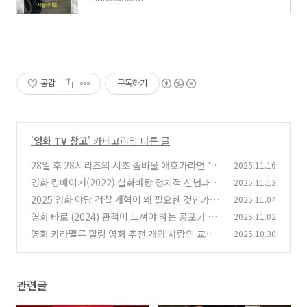
공감
구독하기
'
영화 TV 창고
' 카테고리의 다른 글
28일 후 28시리즈의 시초 좀비물 애호가라면 '28
2025.11.16
일 후'로 시작하자.
영화 킹메이커(2022) 실화바탕 정치적 신념과 전
2025.11.13
(0)
략적 뒷거래의 정치판
2025 영화 야당 검찰 개혁이 왜 필요한 것인가?
2025.11.04
(1)
이 영화에 답이 있다.
영화 타로 (2024) 관객이 느껴야 하는 공포가 대
2025.11.02
(0)
체 무엇이어야 하나요?
영화 카라멜루 힐링 영화 추천 개와 사람의 교감
2025.10.30
(0)
정말 기분좋은 영화!
(0)
관련글