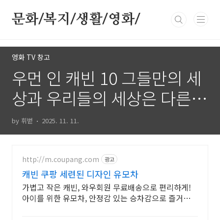
본문 바로가기
문화/복지/생활/영화/
영화 TV 창고
우먼 인 캐빈 10 그들만의 세
상과 우리들의 세상은 다른
가? 몰입도 최고!
by 휘벋
2025. 11. 11.
http://m.coupang.com
광고
캐빈 쿠팡 세련된 디자인 유모차
가볍고 작은 캐빈, 와우회원 무료배송으로 편리하게!
아이를 위한 유모차, 안정감 있는 승차감으로 즐거운
외출을!