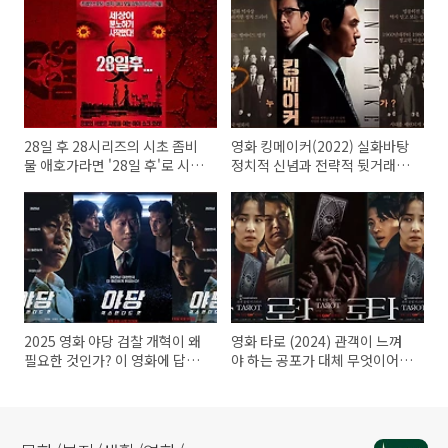
28일 후 28시리즈의 시초 좀비
영화 킹메이커(2022) 실화바탕
물 애호가라면 '28일 후'로 시작
정치적 신념과 전략적 뒷거래의
하자.
정치판
2025 영화 야당 검찰 개혁이 왜
영화 타로 (2024) 관객이 느껴
필요한 것인가? 이 영화에 답이
야 하는 공포가 대체 무엇이어야
있다.
하나요?