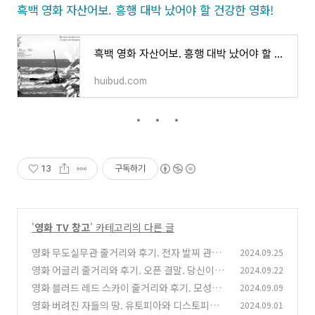
흑백 영화 자산어보. 흥행 대박 났어야 할 건강한 영화!
흑백 영화 자산어보. 흥행 대박 났어야 할 건강한 영화!
huibud.com
13
구독하기
'
영화 TV 창고
' 카테고리의 다른 글
영화 무도실무관 줄거리와 후기. 전자 발찌 관리
2024.09.25
하는 이 직업은 처음이야!
영화 어글리 줄거리와 후기. 오픈 결말. 당신이라
2024.09.22
(0)
면 어떤 결말을?
영화 블러드 레드 스카이 줄거리와 후기. 모성애
2024.09.09
(0)
는 빛났다. 그러나...
영화 버려진 자들의 땅. 유토피아와 디스토피아
2024.09.01
(7)