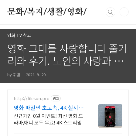
본문 바로가기
문화/복지/생활/영화/
영화 TV 창고
영화 그대를 사랑합니다 줄거
리와 후기. 노인의 사랑과 인
생...그리고 마무리
by 휘벋
2024. 9. 20.
http://filesun.pro
광고
영화 파일썬 초고속, 4K 실시간
보기!
신규가입 0원 이벤트! 최신 영화,드
라마,애니 모두 무료! 4K 스트리밍