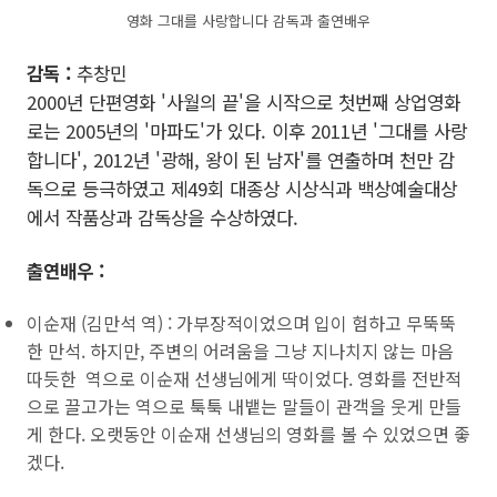
영화 그대를 사랑합니다 감독과 출연배우
감독 :
추창민
2000년 단편영화 '사월의 끝'을 시작으로 첫번째 상업영화
로는 2005년의 '마파도'가 있다. 이후 2011년 '그대를 사랑
합니다', 2012년 '광해, 왕이 된 남자'를 연출하며 천만 감
독으로 등극하였고 제49회 대종상 시상식과 백상예술대상
에서 작품상과 감독상을 수상하였다.
출연배우 :
이순재 (김만석 역) : 가부장적이었으며 입이 험하고 무뚝뚝
한 만석. 하지만, 주변의 어려움을 그냥 지나치지 않는 마음
따듯한 역으로 이순재 선생님에게 딱이었다. 영화를 전반적
으로 끌고가는 역으로 툭툭 내뱉는 말들이 관객을 웃게 만들
게 한다. 오랫동안 이순재 선생님의 영화를 볼 수 있었으면 좋
겠다.