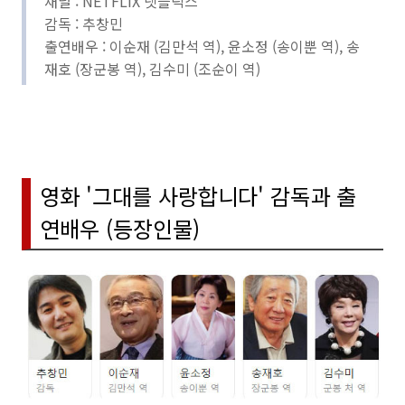
채널 : NETFLIX 넷플릭스
감독 : 추창민
출연배우 : 이순재 (김만석 역), 윤소정 (송이뿐 역), 송
재호 (장군봉 역), 김수미 (조순이 역)
영화 '그대를 사랑합니다' 감독과 출
연배우 (등장인물)