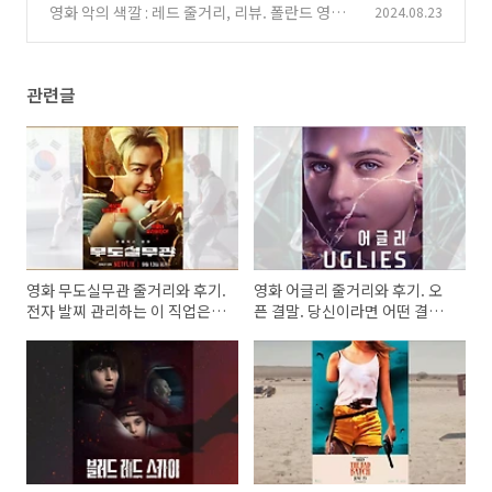
가 공존하는 황색 벌판의 삶
영화 악의 색깔 : 레드 줄거리, 리뷰. 폴란드 영화
2024.08.23
(4)
의 맛을 보았다.
(0)
관련글
영화 무도실무관 줄거리와 후기.
영화 어글리 줄거리와 후기. 오
전자 발찌 관리하는 이 직업은
픈 결말. 당신이라면 어떤 결말
처음이야!
을?